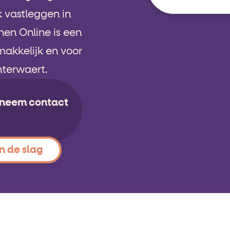
k vastleggen in
en Online is een
makkelijk en voor
Interwaert.
f neem contact
n de slag