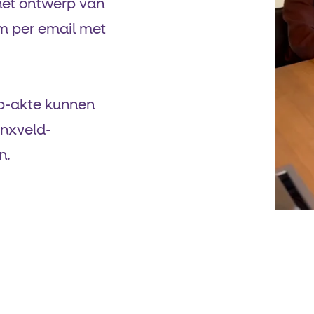
het ontwerp van
rm per email met
rp-akte kunnen
dinxveld-
n.