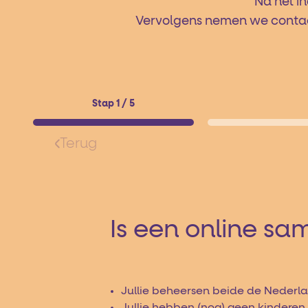
Na het in
Vervolgens nemen we contact 
Stap 1 / 5
Terug
Is een online sa
Jullie beheersen beide de Nederla
Jullie hebben (nog) geen kinderen