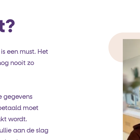
t?
is een must. Het
og nooit zo
e gegevens
e betaald moet
kt wordt.
ullie aan de slag