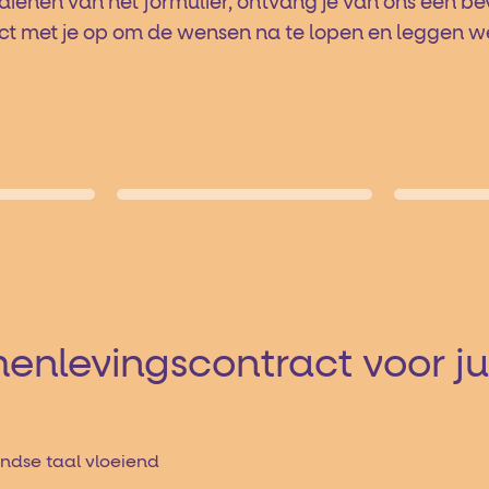
dienen van het formulier, ontvang je van ons een be
met je op om de wensen na te lopen en leggen we u
menlevingscontract voor ju
ndse taal vloeiend