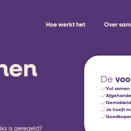
Hoe werkt het
Over sa
nen
voo
De
Vul samen 
Afgehandel
Gemiddeld
Je hoeft m
Goedkoper d
ks is geregeld?