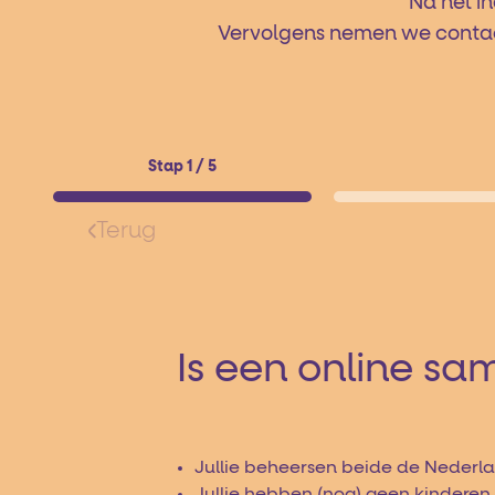
Na het in
Vervolgens nemen we contact 
Stap 1 / 5
Terug
Is een online sa
Jullie beheersen beide de Nederla
Jullie hebben (nog) geen kinderen