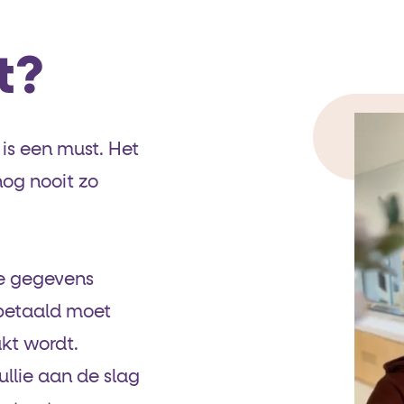
t?
is een must. Het
og nooit zo
e gegevens
e betaald moet
kt wordt.
ullie aan de slag