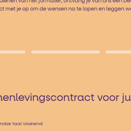
dienen van het formulier, ontvang je van ons een be
met je op om de wensen na te lopen en leggen we u
menlevingscontract voor ju
ndse taal vloeiend