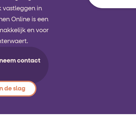
k vastleggen in
en Online is een
makkelijk en voor
Interwaert.
f neem contact
n de slag