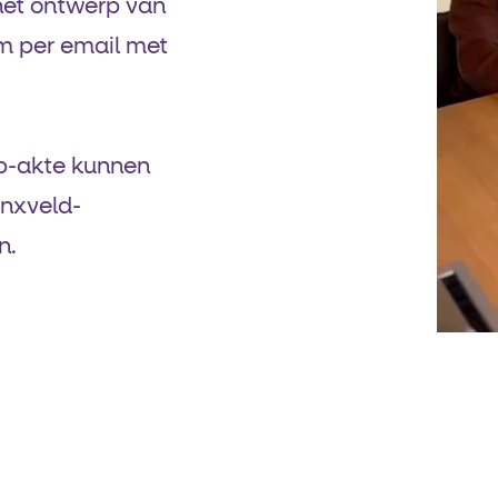
het ontwerp van
rm per email met
rp-akte kunnen
dinxveld-
n.