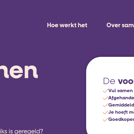
Hoe werkt het
Over sa
nen
voo
De
Vul samen 
Afgehandel
Gemiddeld
Je hoeft m
Goedkoper d
ks is geregeld?