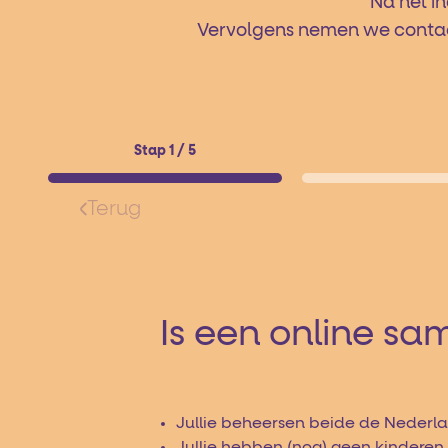
Na het in
Vervolgens nemen we contact 
Stap 1 / 5
Terug
Is een online sa
Jullie beheersen beide de Nederla
Jullie hebben (nog) geen kinderen