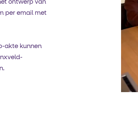
het ontwerp van
rm per email met
rp-akte kunnen
dinxveld-
n.