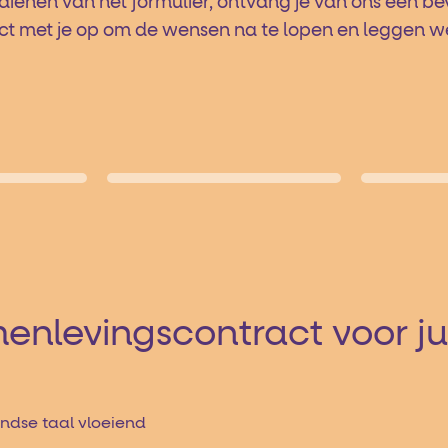
dienen van het formulier, ontvang je van ons een be
met je op om de wensen na te lopen en leggen we u
menlevingscontract voor ju
ndse taal vloeiend