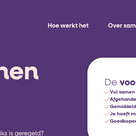
Hoe werkt het
Over sa
nen
voo
De
Vul samen 
Afgehandel
Gemiddeld
Je hoeft m
Goedkoper d
ks is geregeld?