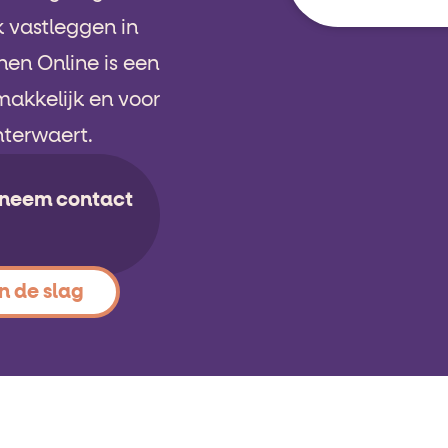
k vastleggen in
en Online is een
makkelijk en voor
Interwaert.
f neem contact
n de slag