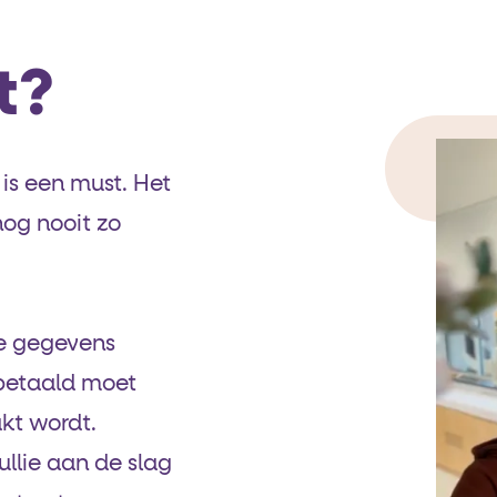
t?
is een must. Het
og nooit zo
e gegevens
e betaald moet
kt wordt.
ullie aan de slag