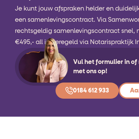
Je kunt jouw afspraken helder en duidelij
een samenlevingscontract. Via Samenwon
rechtsgeldig samenlevingscontract snel, 
€495,- all in geregeld via Notarispraktijk 
Vul het formulier in o
met ons op!
0184 612 933
Aa