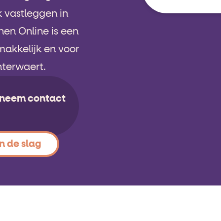
k vastleggen in
en Online is een
makkelijk en voor
Interwaert.
f neem contact
n de slag