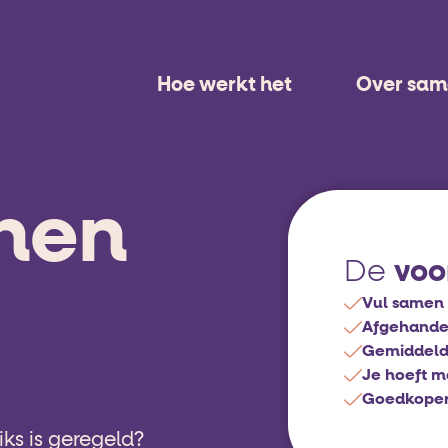
Hoe werkt het
Over sa
nen
voo
De
Vul samen 
Afgehandel
Gemiddeld
Je hoeft m
Goedkoper d
ks is geregeld?