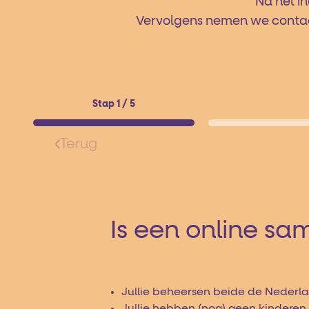
Na het in
Vervolgens nemen we contact 
Stap 1 / 5
Terug
Is een online sa
Jullie beheersen beide de Nederla
Jullie hebben (nog) geen kinderen