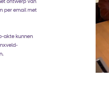
het ontwerp van
rm per email met
rp-akte kunnen
dinxveld-
n.