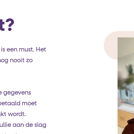
t?
is een must. Het
og nooit zo
e gegevens
e betaald moet
kt wordt.
ullie aan de slag